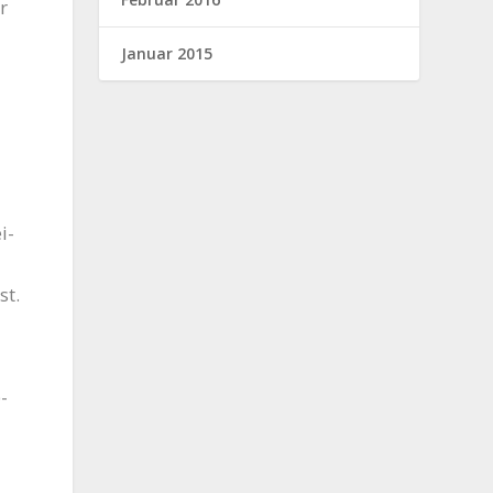
r
Januar 2015
i­
st.
­