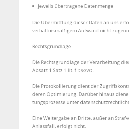
jeweils über­tra­ge­ne Datenmenge
Die Über­mitt­lung die­ser Daten an uns erfo
ver­hält­nis­mä­ßi­gem Auf­wand nicht zuge­o
Rechts­grund­la­ge
Die Rechts­grund­la­ge der Ver­ar­bei­tung die
Absatz 1 Satz 1 lit. f
.
DSGVO
Die Pro­to­kol­lie­rung dient der Zugriffs­kon
deren Opti­mie­rung. Dar­über hin­aus die­n
tungs­pro­zes­se unter daten­schutz­recht­li­
Eine Wei­ter­ga­be an Drit­te, außer an Straf­v
Anlass­fall, erfolgt nicht.