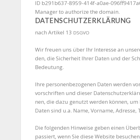
ID b291b637-8959-414f-a0ae-096ff9417a6f.
Manager to authorize the domain.
DATENSCHUTZERKLÄRUNG
nach Arti­kel 13
DSGVO
Wir freu­en uns über Ihr Inter­es­se an unse­r
den, die Sicher­heit Ihrer Daten und der Schut
Bedeutung.
Ihre per­so­nen­be­zo­ge­nen Daten wer­den v
vor­schrif­ten und die­ser Daten­schutz­er­klä­
nen, die dazu genutzt wer­den kön­nen, um Ihre
Daten sind u.a. Name, Vor­na­me, Adres­se, T
Die fol­gen­den Hin­wei­se geben einen Über­b
pas­siert, wenn Sie die­se Web­site besu­chen