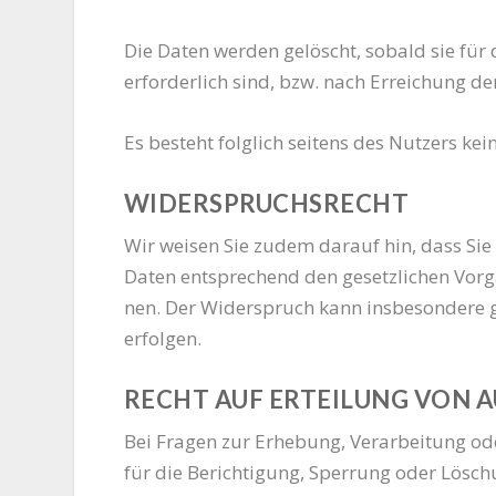
Die Daten wer­den gelöscht, sobald sie für 
erfor­der­lich sind, bzw. nach Errei­chung der
Es besteht folg­lich sei­tens des Nut­zers k
WIDERSPRUCHSRECHT
Wir wei­sen Sie zudem dar­auf hin, dass Sie de
Daten ent­spre­chend den gesetz­li­chen Vor­
nen. Der Wider­spruch kann ins­be­son­de­re 
erfolgen.
RECHT AUF ERTEILUNG VON 
Bei Fra­gen zur Erhe­bung, Ver­ar­bei­tung ode
für die Berich­ti­gung, Sper­rung oder Löschu