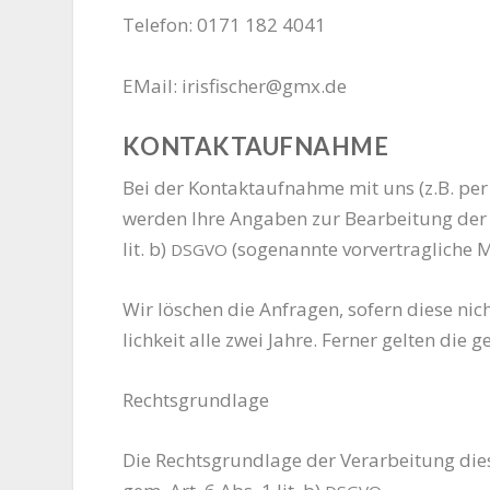
Tele­fon: 0171 182 4041
EMail: irisfischer@gmx.de
KONTAKTAUFNAHME
Bei der Kon­takt­auf­nah­me mit uns (z.B. per 
wer­den Ihre Anga­ben zur Bear­bei­tung der 
lit. b)
(soge­nann­te vor­ver­trag­li­che
DSGVO
Wir löschen die Anfra­gen, sofern die­se nich
lich­keit alle zwei Jah­re. Fer­ner gel­ten die 
Rechts­grund­la­ge
Die Rechts­grund­la­ge der Ver­ar­bei­tung die