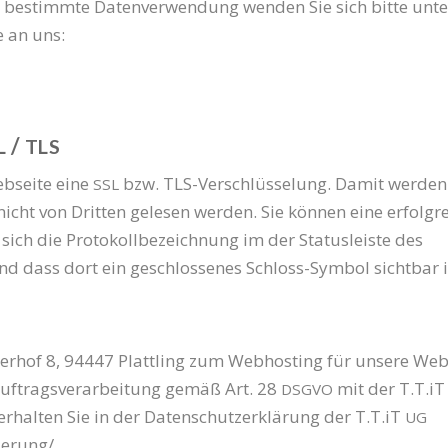
estimm­te Daten­ver­wen­dung wen­den Sie sich bit­te unte
e an uns:
/
L
TLS
b­sei­te eine
bzw. TLS-Ver­schlüs­se­lung. Damit wer­den
SSL
cht von Drit­ten gele­sen wer­den. Sie kön­nen eine erfolg­re
ich die Pro­to­koll­be­zeich­nung im der Sta­tus­leis­te des
und dass dort ein geschlos­se­nes Schloss-Sym­bol sicht­bar i
r­hof 8, 94447 Platt­ling zum Web­hos­ting für unse­re Web
f­trags­ver­ar­bei­tung gemäß Art. 28
mit der T.T.iT
DSGVO
 erhal­ten Sie in der Daten­schutz­er­klä­rung der T.T.iT
UG
aerung/