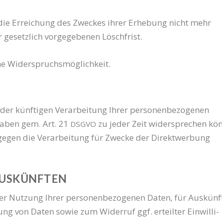
die Errei­chung des Zwe­ckes ihrer Erhe­bung nicht mehr
 gesetz­lich vor­ge­ge­be­nen Löschfrist.
ei­ne Widerspruchsmöglichkeit.
r künf­ti­gen Ver­ar­bei­tung Ihrer per­so­nen­be­zo­ge­nen
ga­ben gem. Art. 21
zu jeder Zeit wider­spre­chen kö
DSGVO
gegen die Ver­ar­bei­tung für Zwe­cke der Direkt­wer­bung
AUSKÜNFTEN
r Nut­zung Ihrer per­so­nen­be­zo­ge­nen Daten, für Aus­künf­
ng von Daten sowie zum Wider­ruf ggf. erteil­ter Ein­wil­li­