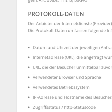
gem. Art. 6 Abs. 1 lit. b)
DSGVO
PROTOKOLL-DATEN
Der Anbie­ter der Inter­net­diens­te (Pro­vi­der
Die Pro­to­koll-Daten umfas­sen fol­gen­de I
Datum und Uhr­zeit der jewei­li­gen Anfr
Inter­net­adres­se (
), die ange­fragt wu
URL
, die der Besu­cher unmit­tel­bar zuvor
URL
Ver­wen­de­ter Brow­ser und Sprache
Ver­wen­de­tes Betriebssystem
IP-Adres­se und Host­na­me des Besucher
Zugriffs­sta­tus / http-Statuscode