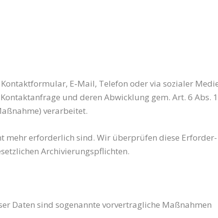
Kon­takt­for­mu­lar, E‑Mail, Tele­fon oder via sozia­ler Medi­
Kon­takt­an­fra­ge und deren Abwick­lung gem. Art. 6 Abs. 1
 Maß­nah­me) verarbeitet.
t mehr erfor­der­lich sind. Wir über­prü­fen die­se Erfor­der­
gesetz­li­chen Archivierungspflichten.
­ser Daten sind soge­nann­te vor­ver­trag­li­che Maß­nah­men