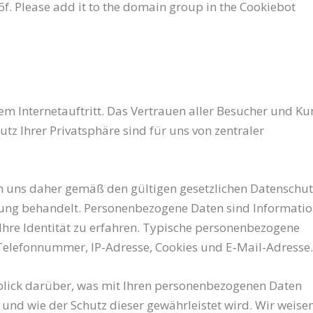
 Please add it to the domain group in the Cookiebot
em Inter­net­auf­tritt. Das Ver­trau­en aller Besu­cher und Ku
z Ihrer Pri­vat­sphä­re sind für uns von zen­tra­ler
on uns daher gemäß den gül­ti­gen gesetz­li­chen Daten­schut
rung behan­delt. Per­so­nen­be­zo­ge­ne Daten sind Infor­ma­tio
 Iden­ti­tät zu erfah­ren. Typi­sche per­so­nen­be­zo­ge­ne
ele­fon­num­mer, IP-Adres­se, Coo­kies und E‑Mail-Adres­se.
lick dar­über, was mit Ihren per­so­nen­be­zo­ge­nen Daten
 und wie der Schutz die­ser gewähr­leis­tet wird. Wir wei­se