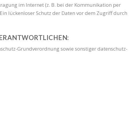
a­gung im Inter­net (z. B. bei der Kom­mu­ni­ka­ti­on per
n. Ein lücken­lo­ser Schutz der Daten vor dem Zugriff durch
VERANTWORTLICHEN:
n­schutz-Grund­ver­ord­nung sowie sons­ti­ger daten­schutz­