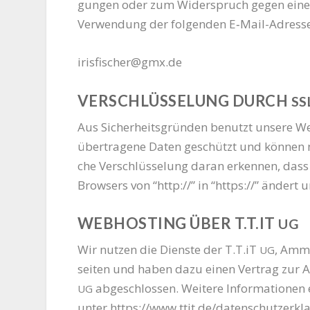
gun­gen oder zum Wider­spruch gegen eine b
Ver­wen­dung der fol­gen­den E‑Mail-Adres­s
irisfischer@gmx.de
VERSCHLÜSSELUNG DURCH
SS
Aus Sicher­heits­grün­den benutzt unse­re We
über­tra­ge­ne Daten geschützt und kön­nen ni
che Ver­schlüs­se­lung dar­an erken­nen, dass s
Brow­sers von “http://” in “https://” ändert 
WEBHOSTING ÜBER T.T.IT
UG
Wir nut­zen die Diens­te der T.T.iT
, Amme
UG
sei­ten und haben dazu einen Ver­trag zur Au
abge­schlos­sen. Wei­te­re Infor­ma­tio­nen
UG
unter
https://www.ttit.de/datenschutzerkl