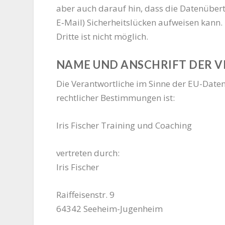
aber auch dar­auf hin, dass die Daten­über­tr
E‑Mail) Sicher­heits­lü­cken auf­wei­sen kan
Drit­te ist nicht möglich.
NAME UND ANSCHRIFT DER 
Die Ver­ant­wort­li­che im Sin­ne der EU-Date
recht­li­cher Bestim­mun­gen ist:
Iris Fischer Trai­ning und Coaching
ver­tre­ten durch:
Iris Fischer
Raiff­ei­sen­str. 9
64342 Seeheim-Jugenheim