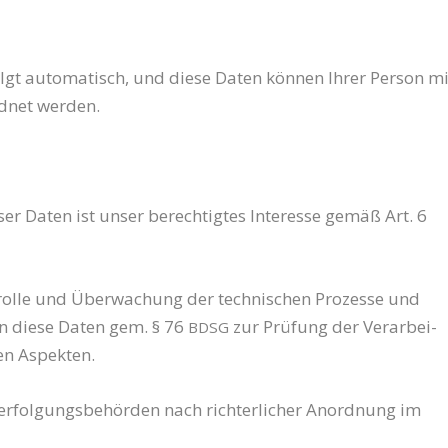
lgt auto­ma­tisch, und die­se Daten kön­nen Ihrer Per­son mi
rd­net werden.
­ser Daten ist unser berech­tig­tes Inter­es­se gemäß Art. 6
­trol­le und Über­wa­chung der tech­ni­schen Pro­zes­se und
en die­se Daten gem. § 76
zur Prü­fung der Ver­ar­bei­
BDSG
chen Aspekten.
er­fol­gungs­be­hör­den nach rich­ter­li­cher Anord­nung im