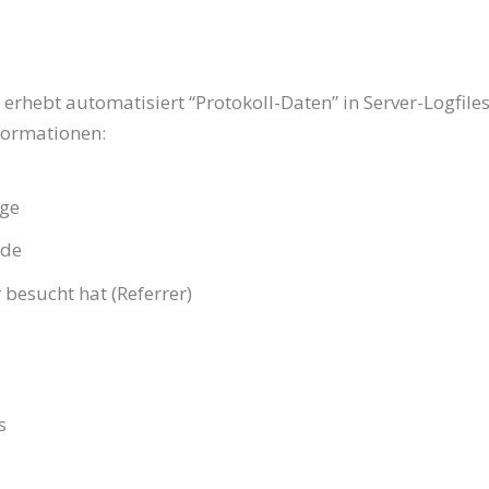
) erhebt auto­ma­ti­siert “Pro­to­koll-Daten” in Ser­ver-Log­files
nformationen:
age
rde
 besucht hat (Refer­rer)
s