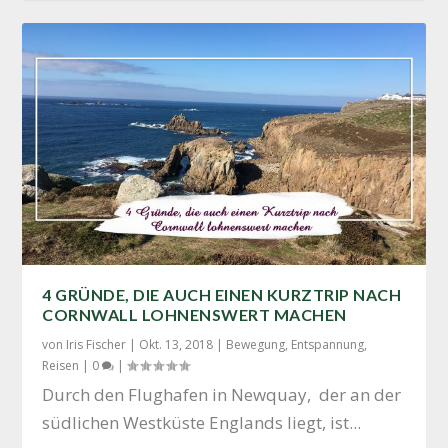
4 GRÜNDE, DIE AUCH EINEN KURZTRIP NACH
CORNWALL LOHNENSWERT MACHEN
von
Iris Fischer
|
Okt. 13, 2018
|
Bewegung
,
Entspannung
,
Reisen
|
0
|
Durch den Flug­ha­fen in New­quay, der an der
süd­li­chen West­küs­te Eng­lands liegt, ist...