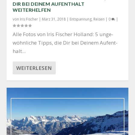
DIR BEI DEINEM AUFENTHALT
WEITERHELFEN
von
Iris Fischer
|
März 31, 2018
|
Entspannung
,
Reisen
|
0
|
Alle Fotos von Iris Fischer Hol­land: 5 unge­
wöhn­li­che Tipps, die Dir bei Dei­nem Auf­ent­
halt...
WEITERLESEN