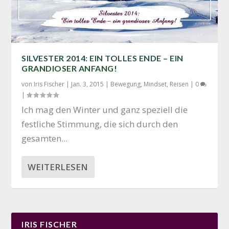
SILVESTER 2014: EIN TOLLES ENDE – EIN
GRANDIOSER ANFANG!
von
Iris Fischer
|
Jan. 3, 2015
|
Bewegung
,
Mindset
,
Reisen
|
0
|
Ich mag den Win­ter und ganz spe­zi­ell die
fest­li­che Stim­mung, die sich durch den
gesam­ten...
WEITERLESEN
IRIS FISCHER