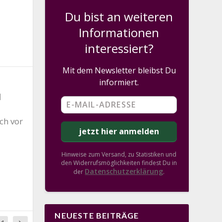
Du bist an weiteren
Informationen
interessiert?
Mit dem Newsletter bleibst Du
informiert.
|
ch vor
Hinweise zum Versand, zu Statistiken und
den Widerrufsmöglichkeiten findest Du in
Datenschutzerklärung
der
.
NEUESTE BEITRÄGE