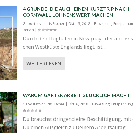
4 GRÜNDE, DIE AUCH EINEN KURZTRIP NACH
CORNWALL LOHNENSWERT MACHEN
Gepostet von
Iris Fischer
|
Okt. 13, 2018
|
Bewegung
,
Entspannu
Reisen
|
Durch den Flug­ha­fen in New­quay, der an der sü
chen West­küs­te Eng­lands liegt, ist...
WEITERLESEN
WARUM GARTENARBEIT GLÜCKLICH MACHT
Gepostet von
Iris Fischer
|
Okt. 6, 2018
|
Bewegung
,
Entspannung
Du brauchst drin­gend eine Beschäf­ti­gung, mit
Du einen Aus­gleich zu Dei­nem Arbeits­all­tag...