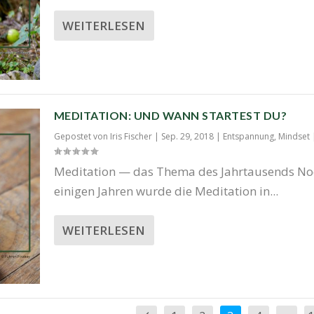
WEITERLESEN
MEDITATION: UND WANN STARTEST DU?
Gepostet von
Iris Fischer
|
Sep. 29, 2018
|
Entspannung
,
Mindset
Medi­ta­ti­on — das The­ma des Jahrtausends No
eini­gen Jah­ren wur­de die Medi­ta­ti­on in...
WEITERLESEN