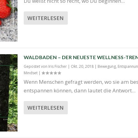
Du weißt nicht so recht, wo Du begin­nen...
WEITERLESEN
WALDBADEN – DER NEUESTE WELLNESS-TRE
Gepostet von
Iris Fischer
|
Okt. 20, 2018
|
Bewegung
,
Entspannu
Mindset
|
Wenn Men­schen gefragt wer­den, wo sie am bes
ent­span­nen kön­nen, dann lau­tet die Ant­wort...
WEITERLESEN