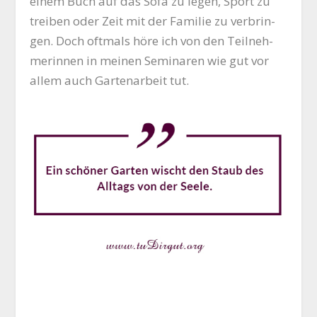
einem Buch auf das Sofa zu legen, Sport zu
trei­ben oder Zeit mit der Fami­lie zu ver­brin­
gen. Doch oft­mals höre ich von den Teil­neh­
me­rin­nen in mei­nen Semi­na­ren wie gut vor
allem auch Gar­ten­ar­beit tut.