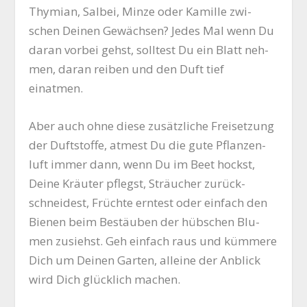
Thy­mi­an, Sal­bei, Min­ze oder Kamil­le zwi­
schen Dei­nen Gewäch­sen? Jedes Mal wenn Du
dar­an vor­bei gehst, soll­test Du ein Blatt neh­
men, dar­an rei­ben und den Duft tief
einatmen.
Aber auch ohne die­se zusätz­li­che Frei­set­zung
der Duft­stof­fe, atmest Du die gute Pflan­zen­
luft immer dann, wenn Du im Beet hockst,
Dei­ne Kräu­ter pflegst, Sträu­cher zurück­
schnei­dest, Früch­te ern­test oder ein­fach den
Bie­nen beim Bestäu­ben der hüb­schen Blu­
men zusiehst. Geh ein­fach raus und küm­me­re
Dich um Dei­nen Gar­ten, allei­ne der Anblick
wird Dich glück­lich machen.