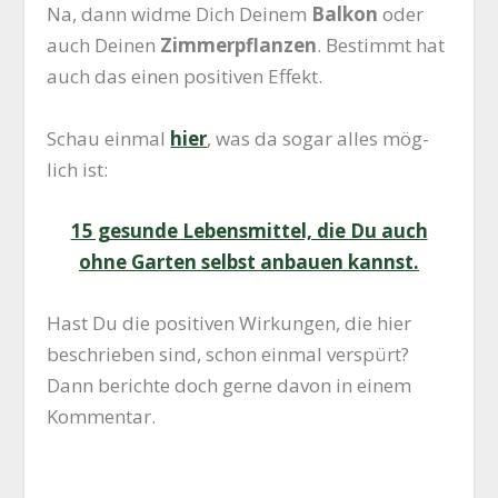
Na, dann wid­me Dich Dei­nem
Bal­kon
oder
auch Dei­nen
Zim­mer­pflan­zen
. Bestimmt hat
auch das einen posi­ti­ven Effekt.
Schau ein­mal
hier
, was da sogar alles mög­
lich ist:
15 gesun­de Lebens­mit­tel, die Du auch
ohne Gar­ten selbst anbau­en kannst.
Hast Du die posi­ti­ven Wir­kun­gen, die hier
beschrie­ben sind, schon ein­mal ver­spürt?
Dann berich­te doch ger­ne davon in einem
Kommentar.