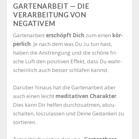
GARTENARBEIT — DIE
VERARBEITUNG VON
NEGATIVEM
Gar­ten­ar­beit
erschöpft Dich
zum einen
kör­
per­lich
. Je nach dem was Du zu tun hast,
haben die Anstren­gung und die schö­ne fri­
sche Luft den posi­ti­ven Effekt, dass Du wahr­
schein­lich auch bes­ser schla­fen kannst.
Dar­über hin­aus hat die Gar­ten­ar­beit aber
auch einen leicht
medi­ta­ti­ven Cha­rak­ter
.
Dies kann Dir hel­fen durch­zu­at­men, abzu­
schal­ten, los­zu­las­sen und Dei­ne Gedan­ken zu
sortieren.