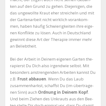
ken auf den Grund zu gehen. Die­je­ni­gen, die
das unge­woll­te Kraut eher strei­cheln und mit
der Gar­ten­ar­beit nicht wirk­lich vor­an­kom­
men, haben häu­fig Schwie­rig­kei­ten ihre eige­
nen Kon­flik­te zu lösen. Auch in Deutsch­land
gewinnt die­se Art der The­ra­pie immer mehr
an Beliebtheit.
Bei der Arbeit in Dei­nem eige­nen Gar­ten the­
ra­pierst Du Dich also irgend­wie selbst. Mit
beson­ders anstren­gen­den Arbei­ten kannst Du
z.B.
Frust abbau­en
. Wenn Du das Laub
zusam­men­harkst, schaffst Du (im über­tra­ge­
nen Sinn) auch
Ord­nung in Dei­nem Kopf
.
Und beim Zie­hen des Unkrauts aus den Bee­
ten stel­le Dir doch ein­mal vor, dass Du damit