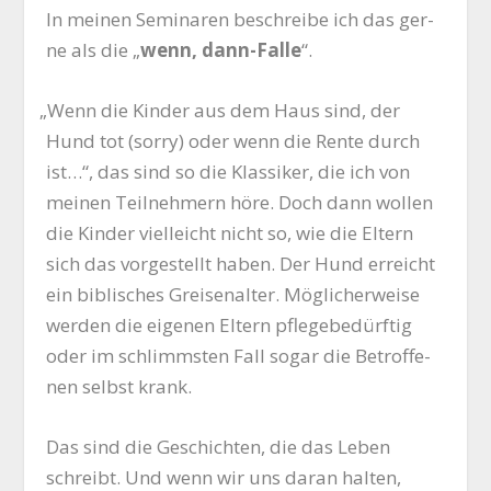
In mei­nen Semi­na­ren beschrei­be ich das ger­
ne als die „
wenn, dann-Fal­le
“.
„
Wenn die Kin­der aus dem Haus sind, der
Hund tot (sor­ry) oder wenn die Ren­te durch
ist…“, das sind so die Klas­si­ker, die ich von
mei­nen Teil­neh­mern höre. Doch dann wol­len
die Kin­der viel­leicht nicht so, wie die Eltern
sich das vor­ge­stellt haben. Der Hund erreicht
ein bibli­sches Grei­sen­al­ter. Mög­li­cher­wei­se
wer­den die eige­nen Eltern pfle­ge­be­dürf­tig
oder im schlimms­ten Fall sogar die Betrof­fe­
nen selbst krank.
Das sind die Geschich­ten, die das Leben
schreibt. Und wenn wir uns dar­an hal­ten,