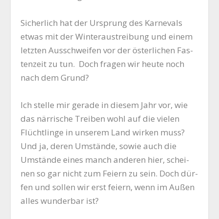
Sicher­lich hat der Ursprung des Kar­ne­vals
etwas mit der Win­ter­aus­trei­bung und einem
letz­ten Aus­schwei­fen vor der öster­li­chen Fas­
ten­zeit zu tun. Doch fra­gen wir heu­te noch
nach dem Grund?
Ich stel­le mir gera­de in die­sem Jahr vor, wie
das när­ri­sche Trei­ben wohl auf die vie­len
Flücht­lin­ge in unse­rem Land wir­ken muss?
Und ja, deren Umstän­de, sowie auch die
Umstän­de eines manch ande­ren hier, schei­
nen so gar nicht zum Fei­ern zu sein. Doch dür­
fen und sol­len wir erst fei­ern, wenn im Außen
alles wun­der­bar ist?