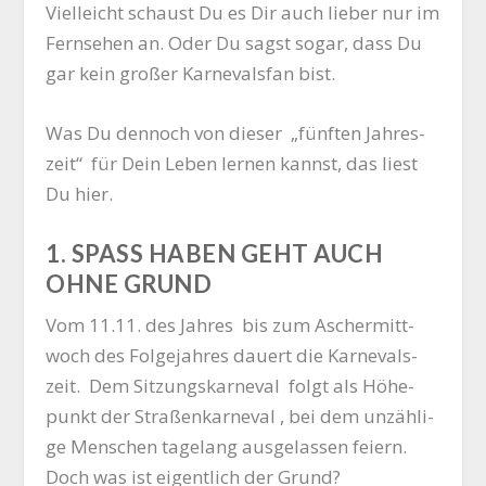
Viel­leicht schaust Du es Dir auch lie­ber nur im
Fern­se­hen an. Oder Du sagst sogar, dass Du
gar kein gro­ßer Kar­ne­vals­fan bist.
Was Du den­noch von die­ser „fünf­ten Jah­res­
zeit“ für Dein Leben ler­nen kannst, das liest
Du hier.
1. SPASS HABEN GEHT AUCH O
HNE GRUND
Vom 11.11. des Jah­res bis zum Ascher­mitt­
woch des Fol­ge­jah­res dau­ert die Kar­ne­vals­
zeit. Dem Sit­zungs­kar­ne­val folgt als Höhe­
punkt der Stra­ßen­kar­ne­val , bei dem unzäh­li­
ge Men­schen tage­lang aus­ge­las­sen fei­ern.
Doch was ist eigent­lich der Grund?