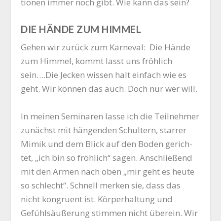
tio­nen immer noch gibt. Wie kann das sein?
DIE HÄNDE ZUM HIMMEL
Gehen wir zurück zum Kar­ne­val: Die Hän­de
zum Him­mel, kommt lasst uns fröh­lich
sein….Die Jecken wis­sen halt ein­fach wie es
geht. Wir kön­nen das auch. Doch nur wer will.
In mei­nen Semi­na­ren las­se ich die Teil­neh­mer
zunächst mit hän­gen­den Schul­tern, star­rer
Mimik und dem Blick auf den Boden gerich­
tet, „ich bin so fröh­lich“ sagen. Anschlie­ßend
mit den Armen nach oben „mir geht es heu­te
so schlecht“. Schnell mer­ken sie, dass das
nicht kon­gru­ent ist. Kör­per­hal­tung und
Gefühls­äu­ße­rung stim­men nicht über­ein. Wir