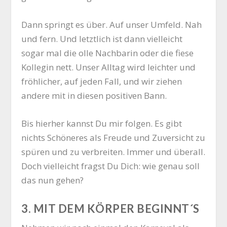
Dann springt es über. Auf unser Umfeld. Nah
und fern. Und letzt­lich ist dann viel­leicht
sogar mal die olle Nach­ba­rin oder die fie­se
Kol­le­gin nett. Unser All­tag wird leich­ter und
fröh­li­cher, auf jeden Fall, und wir zie­hen
ande­re mit in die­sen posi­ti­ven Bann.
Bis hier­her kannst Du mir fol­gen. Es gibt
nichts Schö­ne­res als Freu­de und Zuver­sicht zu
spü­ren und zu ver­brei­ten. Immer und über­all.
Doch viel­leicht fragst Du Dich: wie genau soll
das nun gehen?
3. MIT DEM KÖRPER BEGINNT´S