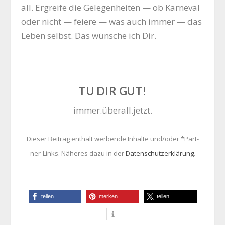
all. Ergrei­fe die Gele­gen­hei­ten — ob Kar­ne­val
oder nicht — feie­re — was auch immer — das
Leben selbst. Das wün­sche ich Dir.
TU DIR GUT!
immer.überall.jetzt.
Die­ser Bei­trag ent­hält wer­ben­de Inhal­te und/oder *Part­
ner-Links. Nähe­res dazu in der
Daten­schutz­er­klä­rung
.
tei­len
mer­ken
tei­len