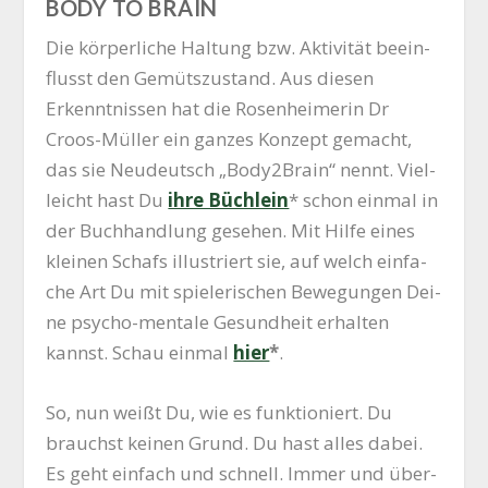
BODY TO BRAIN
Die kör­per­li­che Hal­tung bzw. Akti­vi­tät beein­
flusst den Gemüts­zu­stand. Aus die­sen
Erkennt­nis­sen hat die Rosen­hei­me­rin Dr
Croos-Mül­ler ein gan­zes Kon­zept gemacht,
das sie Neu­deutsch „Body2Brain“ nennt. Viel­
leicht hast Du
ihre Büch­lein
* schon ein­mal in
der Buch­hand­lung gese­hen. Mit Hil­fe eines
klei­nen Schafs illus­triert sie, auf welch ein­fa­
che Art Du mit spie­le­ri­schen Bewe­gun­gen Dei­
ne psycho-men­ta­le Gesund­heit erhal­ten
kannst. Schau ein­mal
hier
*
.
So, nun weißt Du, wie es funk­tio­niert. Du
brauchst kei­nen Grund. Du hast alles dabei.
Es geht ein­fach und schnell. Immer und über­