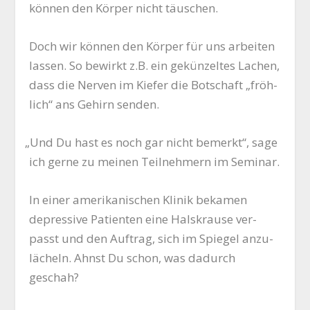
kön­nen den Kör­per nicht täuschen.
Doch wir kön­nen den Kör­per für uns arbei­ten
las­sen. So bewirkt z.B. ein gekün­zel­tes Lachen,
dass die Ner­ven im Kie­fer die Bot­schaft „fröh­
lich“ ans Gehirn senden.
„
Und Du hast es noch gar nicht bemerkt“, sage
ich ger­ne zu mei­nen Teil­neh­mern im Seminar.
In einer ame­ri­ka­ni­schen Kli­nik beka­men
depres­si­ve Pati­en­ten eine Hals­krau­se ver­
passt und den Auf­trag, sich im Spie­gel anzu­
lä­cheln. Ahnst Du schon, was dadurch
geschah?