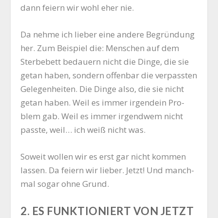
dann fei­ern wir wohl eher nie.
Da neh­me ich lie­ber eine ande­re Begrün­dung
her. Zum Bei­spiel die: Men­schen auf dem
Ster­be­bett bedau­ern nicht die Din­ge, die sie
getan haben, son­dern offen­bar die ver­pass­ten
Gele­gen­hei­ten. Die Din­ge also, die sie nicht
getan haben. Weil es immer irgend­ein Pro­
blem gab. Weil es immer irgend­wem nicht
pass­te, weil… ich weiß nicht was.
Soweit wol­len wir es erst gar nicht kom­men
las­sen. Da fei­ern wir lie­ber. Jetzt! Und manch­
mal sogar ohne Grund.
2. ES FUNKTIONIERT VON JETZT