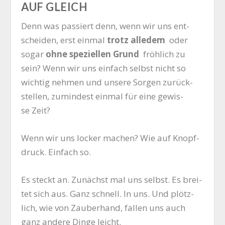
AUF GLEICH
Denn was pas­siert denn, wenn wir uns ent­
schei­den, erst ein­mal
trotz alle­dem
oder
sogar
ohne spe­zi­el­len Grund
fröh­lich zu
sein? Wenn wir uns ein­fach selbst nicht so
wich­tig neh­men und unse­re Sor­gen zurück­
stel­len, zumin­dest ein­mal für eine gewis­
se Zeit?
Wenn wir uns locker machen? Wie auf Knopf­
druck. Ein­fach so.
Es steckt an. Zunächst mal uns selbst. Es brei­
tet sich aus. Ganz schnell. In uns. Und plötz­
lich, wie von Zau­ber­hand, fal­len uns auch
ganz ande­re Din­ge leicht.