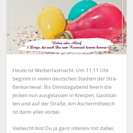
Heu­te ist Wei­ber­fast­nacht. Um 11:11 Uhr
beginnt in vie­len deut­schen Städ­ten der Stra­
ßen­kar­ne­val. Bis Diens­tag­abend fei­ern die
Jecken nun aus­ge­las­sen in Knei­pen, Gast­stät­
ten und auf der Stra­ße. Am Ascher­mitt­woch
ist dann alles vorbei.
Viel­leicht bist Du ja ganz inten­siv mit dabei.