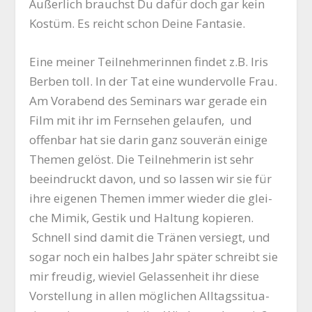
Äußer­lich brauchst Du dafür doch gar kein
Kos­tüm. Es reicht schon Dei­ne Fantasie.
Eine mei­ner Teil­neh­me­rin­nen fin­det z.B. Iris
Ber­ben toll. In der Tat eine wun­der­vol­le Frau.
Am Vor­abend des Semi­nars war gera­de ein
Film mit ihr im Fern­se­hen gelau­fen, und
offen­bar hat sie dar­in ganz sou­ve­rän eini­ge
The­men gelöst. Die Teil­neh­me­rin ist sehr
beein­druckt davon, und so las­sen wir sie für
ihre eige­nen The­men immer wie­der die glei­
che Mimik, Ges­tik und Hal­tung kopie­ren.
Schnell sind damit die Trä­nen ver­siegt, und
sogar noch ein hal­bes Jahr spä­ter schreibt sie
mir freu­dig, wie­viel Gelas­sen­heit ihr die­se
Vor­stel­lung in allen mög­li­chen All­tags­si­tua­