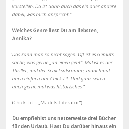
vor­stel­len. Da ist dann auch das ein oder ande­re
dabei, was mich anspricht.”
Wel­ches Gen­re liest Du am liebs­ten,
Annika?
“
Das kann man so nicht sagen. Oft ist es Gemüts­
sa­che, was ger­ne „an einen geht“. Mal ist es der
Thril­ler, mal der Schick­sals­ro­man, manch­mal
auch ein­fach nur Chick-Lit. Und ganz sel­ten
auch ger­ne mal was historisches.”
(Chick-Lit = „Mädels-Lite­ra­tur“)
Du emp­fiehlst uns net­ter­wei­se drei Bücher
für den Urlaub. Hast Du dar­über hin­aus ein