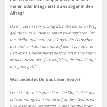
Feri­en oder inte­grierst Du es sogar in den
Alltag?
“
Da mir Lesen sehr wich­tig ist, habe ich einen Weg
gefun­den, es in mei­nen All­tag zu inte­grie­ren. Bei
uns bleibt an den meis­ten Tagen der Fern­se­her
aus und ich kann abends auf dem Sofa oder im
Bett lesen. Glück­li­cher­wei­se ist auch mei­ne Fami­
lie nicht beson­ders fern­seh­fi­xiert, des­halb klappt
das ganz gut.”
Was bedeu­tet Dir das Lesen heute?
“
Lesen ist für mich ganz klar eine Mög­lich­keit der
Ent­span­nung. Ich kom­me auf ande­re Gedan­ken
und las­se mich bes­ten­falls in die Hand­lung des