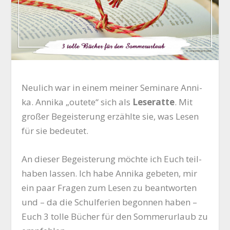
Neu­lich war in einem mei­ner Semi­na­re Anni­
ka. Anni­ka „oute­te“ sich als
Lese­rat­te
. Mit
gro­ßer Begeis­te­rung erzähl­te sie, was Lesen
für sie bedeutet.
An die­ser Begeis­te­rung möch­te ich Euch teil­
ha­ben las­sen. Ich habe Anni­ka gebe­ten, mir
ein paar Fra­gen zum Lesen zu beant­wor­ten
und – da die Schul­fe­ri­en begon­nen haben –
Euch 3 tol­le Bücher für den Som­mer­ur­laub zu