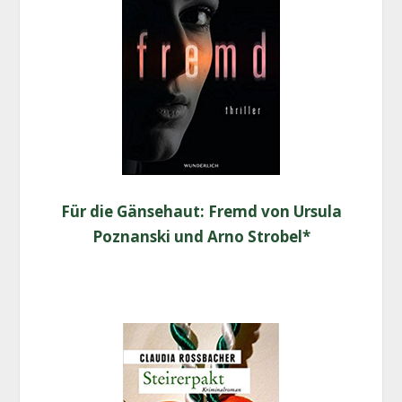
Für die Gän­se­haut: Fremd von Ursu­la
Pozn­an­ski und Arno Strobel*