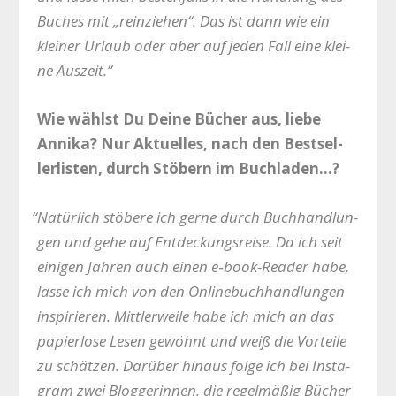
Buches mit „rein­zie­hen“. Das ist dann wie ein
klei­ner Urlaub oder aber auf jeden Fall eine klei­
ne Auszeit.”
Wie wählst Du Dei­ne Bücher aus, lie­be
Anni­ka? Nur Aktu­el­les, nach den Best­sel­
ler­lis­ten, durch Stö­bern im Buchladen…?
“
Natür­lich stö­be­re ich ger­ne durch Buch­hand­lun­
gen und gehe auf Ent­de­ckungs­rei­se. Da ich seit
eini­gen Jah­ren auch einen e‑book-Rea­der habe,
las­se ich mich von den Online­buch­hand­lun­gen
inspi­rie­ren. Mitt­ler­wei­le habe ich mich an das
papier­lo­se Lesen gewöhnt und weiß die Vor­tei­le
zu schät­zen. Dar­über hin­aus fol­ge ich bei Insta­
gram zwei Blog­ge­rin­nen, die regel­mä­ßig Bücher