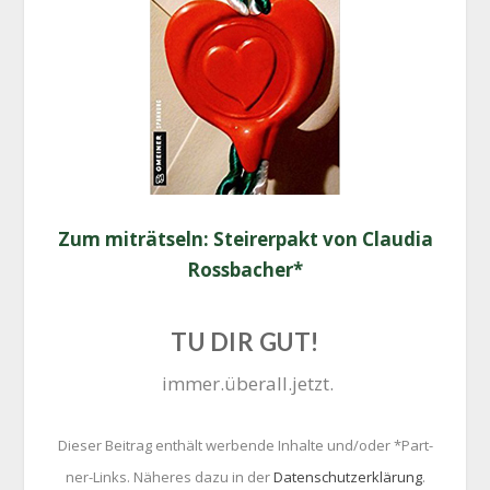
Zum mit­rät­seln: Stei­rer­pakt von Clau­dia
Rossbacher*
TU DIR GUT!
immer.überall.jetzt.
Die­ser Bei­trag ent­hält wer­ben­de Inhal­te und/oder *Part­
ner-Links. Nähe­res dazu in der
Daten­schutz­er­klä­rung
.