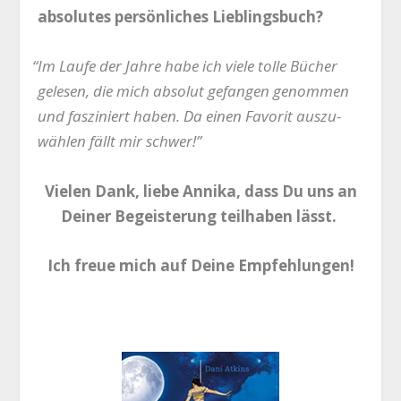
abso­lu­tes per­sön­li­ches Lieblingsbuch?
“
Im Lau­fe der Jah­re habe ich vie­le tol­le Bücher
gele­sen, die mich abso­lut gefan­gen genom­men
und fas­zi­niert haben. Da einen Favo­rit aus­zu­
wäh­len fällt mir schwer!”
Vie­len Dank, lie­be Anni­ka, dass Du uns an
Dei­ner Begeis­te­rung teil­ha­ben lässt.
Ich freue mich auf Dei­ne Empfehlungen!