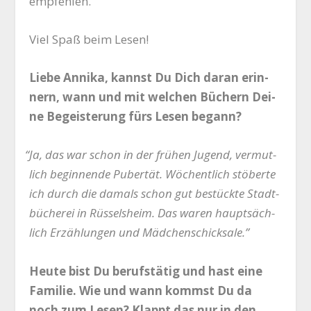
empfehlen.
Viel Spaß beim Lesen!
Lie­be Anni­ka, kannst Du Dich dar­an erin­
nern, wann und mit wel­chen Büchern Dei­
ne Begeis­te­rung fürs Lesen begann?
“
Ja, das war schon in der frü­hen Jugend, ver­mut­
lich begin­nen­de Puber­tät. Wöchent­lich stö­ber­te
ich durch die damals schon gut bestück­te Stadt­
bü­che­rei in Rüs­sels­heim. Das waren haupt­säch­
lich Erzäh­lun­gen und Mädchenschicksale.”
Heu­te bist Du berufs­tä­tig und hast eine
Fami­lie. Wie und wann kommst Du da
noch zum Lesen? Klappt das nur in den