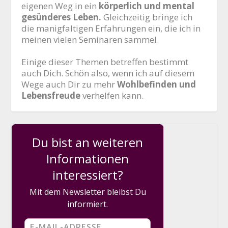
eigenen Weg in ein
körperlich und mental
gesünderes Leben.
Gleichzeitig bringe ich
die manigfaltigen Erfahrungen ein, die ich in
meinen vielen Seminaren sammel.
Einige dieser Themen betreffen bestimmt
auch Dich. Schön also, wenn ich auf diesem
Wege auch Dir zu mehr
Wohlbefinden und
Lebensfreude
verhelfen kann.
Du bist an weiteren
Informationen
interessiert?
Mit dem Newsletter bleibst Du
informiert.