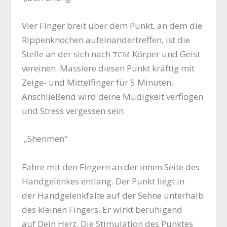
Vier Fin­ger breit über dem Punkt, an dem die
Rip­pen­kno­chen auf­ein­an­der­tref­fen, ist die
Stel­le an der sich nach
Kör­per und Geist
TCM
ver­ei­nen. Mas­sie­re die­sen Punkt kräf­tig mit
Zei­ge- und Mit­tel­fin­ger für 5 Minu­ten.
Anschlie­ßend wird dei­ne Müdig­keit ver­flo­gen
und Stress ver­ges­sen sein.
„Shen­men“
F
ahre mit den Fin­gern an der innen Sei­te des
Hand­ge­len­kes ent­lang. Der Punkt liegt in
der Hand­ge­lenk­fal­te auf der Seh­ne unter­halb
des klei­nen Fin­gers. Er wirkt beru­hi­gend
auf Dein Herz. Die Sti­mu­la­ti­on des Punk­tes