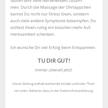
lau­fen sehr vie­le Ner­ven­enden zusam­
men. Durch die Mas­sa­ge der Ohr­läpp­chen
kannst Du nicht nur Stress lösen, son­dern
auch vie­le ande­re Sym­pto­me bekämp­fen. Du
soll­test ihnen ruhig ein biss­chen mehr Auf­
merk­sam­keit schen­ken.
Ich wün­sche Dir viel Erfolg beim Ent­span­nen.
TU DIR GUT!
immer.überall.jetzt.
Die­ser Bei­trag ent­hält wer­ben­de Inhal­te und/oder *Part­
ner-Links. Nähe­res dazu in der
Daten­schutz­er­klä­rung
.