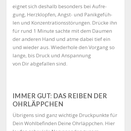
eig­net sich des­halb beson­ders bei Auf­re­
gung, Herz­klop­fen, Angst- und Panik­ge­füh­
len und Kon­zen­tra­ti­ons­stö­run­gen. Drü­cke ihn
für rund 1 Minu­te sach­te mit dem Dau­men
der ande­ren Hand und atme dabei tief ein
und wie­der aus. Wie­der­ho­le den Vor­gang so
lan­ge, bis Druck und Anspan­nung
von Dir abge­fal­len sind.
IMMER GUT: DAS REIBEN DER
OHRLÄPPCHEN
Übri­gens sind ganz wich­ti­ge Druck­punk­te für
Dein Wohl­be­fin­den Dei­ne Ohr­läpp­chen. Hier