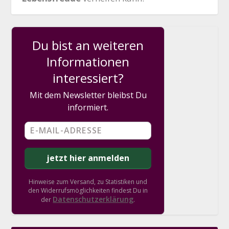
Du bist an weiteren
Informationen
interessiert?
Mit dem Newsletter bleibst Du
informiert.
Hinweise zum Versand, zu Statistiken und
den Widerrufsmöglichkeiten findest Du in
Datenschutzerklärung
der
.